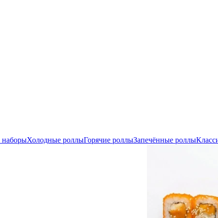
 наборы
Холодные роллы
Горячие роллы
Запечённые роллы
Класс