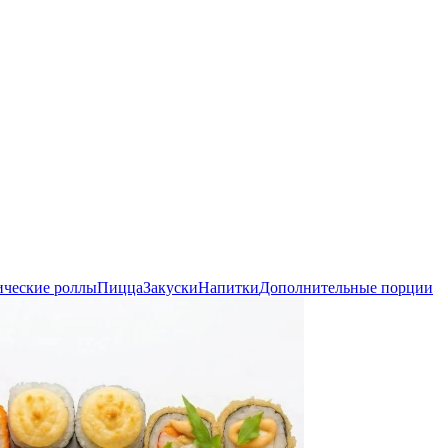
ические роллы
Пицца
Закуски
Напитки
Дополнительные порции